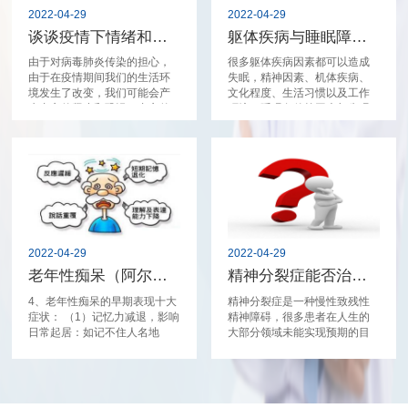
2022-04-29
2022-04-29
谈谈疫情下情绪和睡眠问题的调控
躯体疾病与睡眠障碍问题及对策
由于对病毒肺炎传染的担心，
很多躯体疾病因素都可以造成
由于在疫情期间我们的生活环
失眠，精神因素、机体疾病、
境发生了改变，我们可能会产
文化程度、生活习惯以及工作
生内心的紧张和恐惧，内心的
环境、睡眠条件等因素与失眠
烦躁和惶恐不安，可能会总是
的形成有着密切的关系。心理
感觉身上有什么不舒服，担心
因素造成的失眠被人们所重
自己可能会得新冠肺炎，人显
视，如情绪不稳定，心情抑
得坐立不安，静不下心来做
郁、过于兴奋、生气愤怒等均
事，这就是我们通常所说的焦
可引起失眠。
虑情绪。
2022-04-29
2022-04-29
老年性痴呆（阿尔茨海默病）的早期识别
精神分裂症能否治愈，我们还要做什么？
4、老年性痴呆的早期表现十大
精神分裂症是一种慢性致残性
症状： （1）记忆力减退，影响
精神障碍，很多患者在人生的
日常起居：如记不住人名地
大部分领域未能实现预期的目
名，炒菜放两次盐； （2）难以
标。大约75%的精神分裂症患
处理以前熟悉的事务：如不知
者会面临首次发作——缓解
道穿衣服的次序，做饭的步
——复发的轨迹，即便采用有
骤； （3）语言表达出现困难：
效的药物治疗及具有循证学证