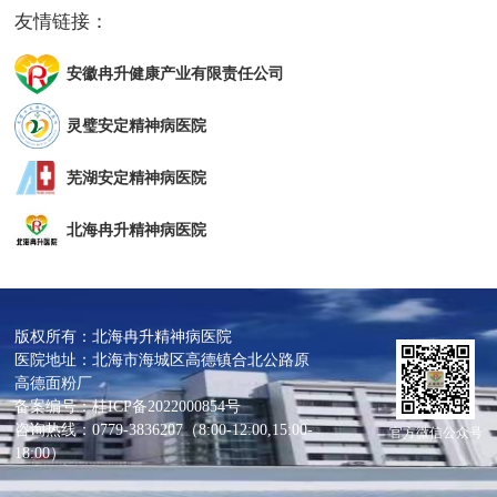
如说的话或写的句子让人无法
据的社会心理干预，真正满足
友情链接：
理解； （4）对时间、地点及人
痊愈（recovery）标准的患者
物日渐混淆：如不记得今天是
比例不到七分之一。
几号，不记得自己住在哪；
安徽冉升健康产业有限责任公司
（5）判断力日渐衰退：如烈日
下穿着棉袄，买东西时付的钱
不对； （6）理解力和合理安排
灵璧安定精神病医院
事务的能力下降：如不能根据
规则下棋打牌，跟不上他人的
思路； （7）经常把东西放在不
芜湖安定精神病医院
合适的地方：如把熨斗放进冰
箱，把手表放进糖罐； （8）情
北海冉升精神病医院
绪表现不稳定及行为较前出现
异常：如情绪快速涨落，变得
喜怒无常； （9）性格出现转
变：如变得多疑冷漠、焦虑或
粗暴； （10）做事失去主动
性：如终日消磨时光，对以前
版权所有：北海冉升精神病医院
的爱好没了判断力日渐衰退。
医院地址：北海市海城区高德镇合北公路原
高德面粉厂
备案编号：桂ICP备2022000854号
咨询热线：0779-3836207（8:00-12:00,15:00-
官方微信公众号
18:00）